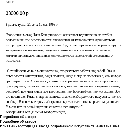
SKU:
33000,00
р.
Бумага, тушь, 21 см х 15 см, 1998 г
Творческий метод Ильи Бека уникален: он черпает вдохновение из глубин
подсознания, где переплетаются впечатления от классической и рок-музыки,
литературы, кино и жизненного опыта. Художник виртуозно экспериментирует с
материалами и техниками, создавая сложные многослойные композиции,
которые привлекают внимание коллекционеров и ценителей современного
искусства.
"Случайности мало в моих картинах, это результат работы над собой. Это и
опыт работы конструктом, годы прошли, когда я еще не предствлял, что займусь
арт творчеством. Я старался делать свои чертежи с механизмами с красивыми
пропорциями, читал журналы и книги по дизайну, занимался товарным знаком,
рекламой, покупал книги про творчество, про фотографию, про искусство. Все
это повлияло. Тогда, я еще не понимал значение абстрактного искусства, что это
свобода. В советское время абстракции критиковали, только реализм развивали.
У меня нет ни одной картины с натуры, все изнутри."
Автор: Илья Бек (Ильшат Бекмухамедов)
Подробнее об авторе
Подробнее об авторе
Илья Бек - восходящая звезда современного искусства Узбекистана, чей