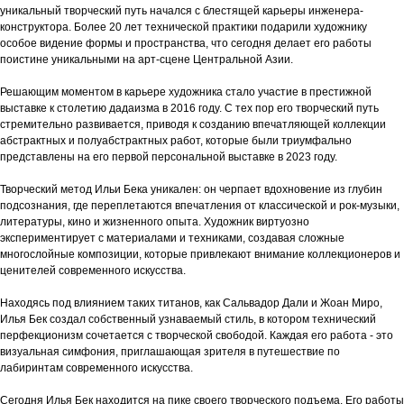
уникальный творческий путь начался с блестящей карьеры инженера-
конструктора. Более 20 лет технической практики подарили художнику
особое видение формы и пространства, что сегодня делает его работы
поистине уникальными на арт-сцене Центральной Азии.
Решающим моментом в карьере художника стало участие в престижной
выставке к столетию дадаизма в 2016 году. С тех пор его творческий путь
стремительно развивается, приводя к созданию впечатляющей коллекции
абстрактных и полуабстрактных работ, которые были триумфально
представлены на его первой персональной выставке в 2023 году.
Творческий метод Ильи Бека уникален: он черпает вдохновение из глубин
подсознания, где переплетаются впечатления от классической и рок-музыки,
литературы, кино и жизненного опыта. Художник виртуозно
экспериментирует с материалами и техниками, создавая сложные
многослойные композиции, которые привлекают внимание коллекционеров и
ценителей современного искусства.
Находясь под влиянием таких титанов, как Сальвадор Дали и Жоан Миро,
Илья Бек создал собственный узнаваемый стиль, в котором технический
перфекционизм сочетается с творческой свободой. Каждая его работа - это
визуальная симфония, приглашающая зрителя в путешествие по
лабиринтам современного искусства.
Сегодня Илья Бек находится на пике своего творческого подъема. Его работы