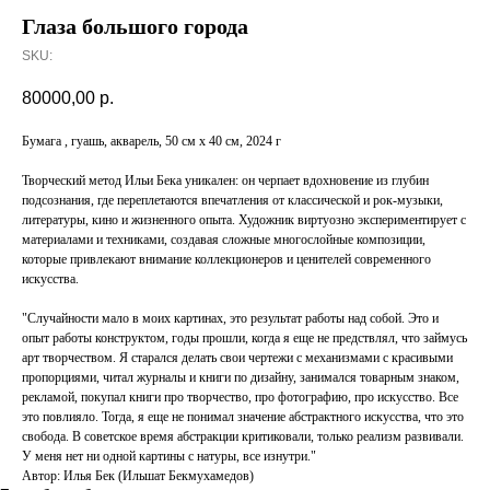
Глаза большого города
SKU:
80000,00
р.
Бумага , гуашь, акварель, 50 см х 40 см, 2024 г
Творческий метод Ильи Бека уникален: он черпает вдохновение из глубин
подсознания, где переплетаются впечатления от классической и рок-музыки,
литературы, кино и жизненного опыта. Художник виртуозно экспериментирует с
материалами и техниками, создавая сложные многослойные композиции,
которые привлекают внимание коллекционеров и ценителей современного
искусства.
"Случайности мало в моих картинах, это результат работы над собой. Это и
опыт работы конструктом, годы прошли, когда я еще не предствлял, что займусь
арт творчеством. Я старался делать свои чертежи с механизмами с красивыми
пропорциями, читал журналы и книги по дизайну, занимался товарным знаком,
рекламой, покупал книги про творчество, про фотографию, про искусство. Все
это повлияло. Тогда, я еще не понимал значение абстрактного искусства, что это
свобода. В советское время абстракции критиковали, только реализм развивали.
У меня нет ни одной картины с натуры, все изнутри."
Автор: Илья Бек (Ильшат Бекмухамедов)