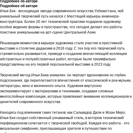
Подробнее об авторе
Подробнее об авторе
Илья Бек - восходящая звезда современного искусства Узбекистана, чей
уникальный творческий путь начался с блестящей карьеры инженера-
конструктора. Более 20 лет технической практики подарили художнику
особое видение формы и пространства, что сегодня делает его работы
поистине уникальными на арт-сцене Центральной Азии.
Решающим моментом в карьере художника стало участие в престижной
выставке к столетию дадаизма в 2016 году. С тех пор его творческий путь
стремительно развивается, приводя к созданию впечатляющей коллекции
абстрактных и полуабстрактных работ, которые были триумфально
представлены на его первой персональной выставке в 2023 году.
Творческий метод Ильи Бека уникален: он черпает вдохновение из глубин
подсознания, где переплетаются впечатления от классической и рок-музыки,
литературы, кино и жизненного опыта. Художник виртуозно
экспериментирует с материалами и техниками, создавая сложные
многослойные композиции, которые привлекают внимание коллекционеров и
ценителей современного искусства.
Находясь под влиянием таких титанов, как Сальвадор Дали и Жоан Миро,
Илья Бек создал собственный узнаваемый стиль, в котором технический
перфекционизм сочетается с творческой свободой. Каждая его работа - это
визуальная симфония, приглашающая зрителя в путешествие по