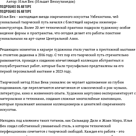
Автор: Илья Бек (Ильшат Бекмухамедов)
Подробнее об авторе
Подробнее об авторе
Илья Бек - восходящая звезда современного искусства Узбекистана, чей
уникальный творческий путь начался с блестящей карьеры инженера-
конструктора. Более 20 лет технической практики подарили художнику особое
видение формы и пространства, что сегодня делает его работы поистине
уникальными на арт-сцене Центральной Азии.
Решающим моментом в карьере художника стало участие в престижной выставке
к столетию дадаизма в 2016 году. С тех пор его творческий путь стремительно
развивается, приводя к созданию впечатляющей коллекции абстрактных и
полуабстрактных работ, которые были триумфально представлены на его
первой персональной выставке в 2023 году.
Творческий метод Ильи Бека уникален: он черпает вдохновение из глубин
подсознания, где переплетаются впечатления от классической и рок-музыки,
литературы, кино и жизненного опыта. Художник виртуозно экспериментирует с
материалами и техниками, создавая сложные многослойные композиции,
которые привлекают внимание коллекционеров и ценителей современного
искусства.
Находясь под влиянием таких титанов, как Сальвадор Дали и Жоан Миро, Илья
Бек создал собственный узнаваемый стиль, в котором технический
перфекционизм сочетается с творческой свободой. Каждая его работа - это