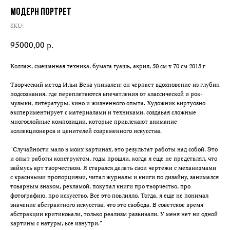
Модерн портрет
SKU:
95000,00
р.
Коллаж, смешанная техника, бумага гуашь, акрил, 50 см х 70 см 2018 г
Творческий метод Ильи Бека уникален: он черпает вдохновение из глубин
подсознания, где переплетаются впечатления от классической и рок-
музыки, литературы, кино и жизненного опыта. Художник виртуозно
экспериментирует с материалами и техниками, создавая сложные
многослойные композиции, которые привлекают внимание
коллекционеров и ценителей современного искусства.
"Случайности мало в моих картинах, это результат работы над собой. Это
и опыт работы конструктом, годы прошли, когда я еще не предствлял, что
займусь арт творчеством. Я старался делать свои чертежи с механизмами
с красивыми пропорциями, читал журналы и книги по дизайну, занимался
товарным знаком, рекламой, покупал книги про творчество, про
фотографию, про искусство. Все это повлияло. Тогда, я еще не понимал
значение абстрактного искусства, что это свобода. В советское время
абстракции критиковали, только реализм развивали. У меня нет ни одной
картины с натуры, все изнутри."