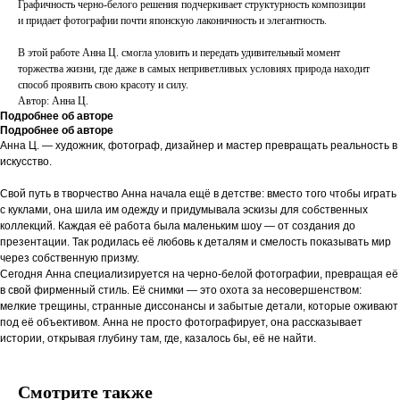
Графичность черно-белого решения подчеркивает структурность композиции
и придает фотографии почти японскую лаконичность и элегантность.
В этой работе Анна Ц. смогла уловить и передать удивительный момент
торжества жизни, где даже в самых неприветливых условиях природа находит
способ проявить свою красоту и силу.
Автор: Анна Ц.
Подробнее об авторе
Подробнее об авторе
Анна Ц. — художник, фотограф, дизайнер и мастер превращать реальность в
искусство.
Свой путь в творчество Анна начала ещё в детстве: вместо того чтобы играть
с куклами, она шила им одежду и придумывала эскизы для собственных
коллекций. Каждая её работа была маленьким шоу — от создания до
презентации. Так родилась её любовь к деталям и смелость показывать мир
через собственную призму.
Сегодня Анна специализируется на черно-белой фотографии, превращая её
в свой фирменный стиль. Её снимки — это охота за несовершенством:
мелкие трещины, странные диссонансы и забытые детали, которые оживают
под её объективом. Анна не просто фотографирует, она рассказывает
истории, открывая глубину там, где, казалось бы, её не найти.
Смотрите также