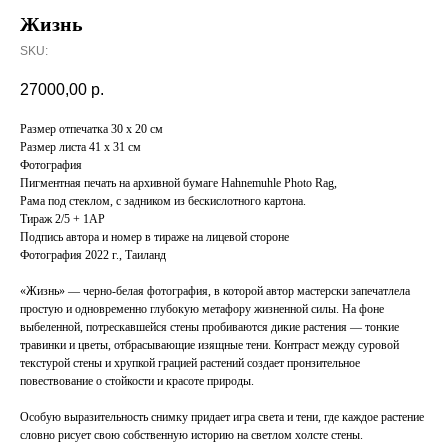
Жизнь
SKU:
27000,00
р.
Размер отпечатка 30 x 20 см
Размер листа 41 x 31 см
Фотография
Пигментная печать на архивной бумаге Hahnemuhle Photo Rag,
Рама под стеклом, с задником из бескислотного картона.
Тираж 2/5 + 1AP
Подпись автора и номер в тираже на лицевой стороне
Фотография 2022 г., Таиланд
«Жизнь» — черно-белая фотография, в которой автор мастерски запечатлела
простую и одновременно глубокую метафору жизненной силы. На фоне
выбеленной, потрескавшейся стены пробиваются дикие растения — тонкие
травинки и цветы, отбрасывающие изящные тени. Контраст между суровой
текстурой стены и хрупкой грацией растений создает пронзительное
повествование о стойкости и красоте природы.
Особую выразительность снимку придает игра света и тени, где каждое растение
словно рисует свою собственную историю на светлом холсте стены.