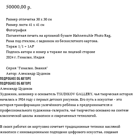
50000,00
р.
Размер отпечатка 30 x 30 см
Размер листа 41 x 41 см
Фотография
Пигментная печать на архивной бумаге Hahnemuhle Photo Rag,
Рама под стеклом, с задником из бескислотного картона.
Тираж 1/1 + 1AP
Подпись автора и номер в тираже на лицевой стороне
2024 г. Гималаи, Индия
Серия "Гималаи. Знания"
Автор: Александр Цудиков
Подробнее об авторе
Подробнее об авторе
Александр Цудиков
Художник, визионер и основатель TSUDIKOV GALLERY, чья творческая история
началась в 1984 году с первых детских рисунков. Его путь в искусстве - это
история трансформации увлечённого ребёнка в предпринимателя и
профессионального художника-галериста, чьё творчество основано на синтезе
классической школы живописи и современных технологий.
В своих работах он виртуозно сочетает традиционные техники масляной
живописи с инновационными подходами цифрового искусства, создавая