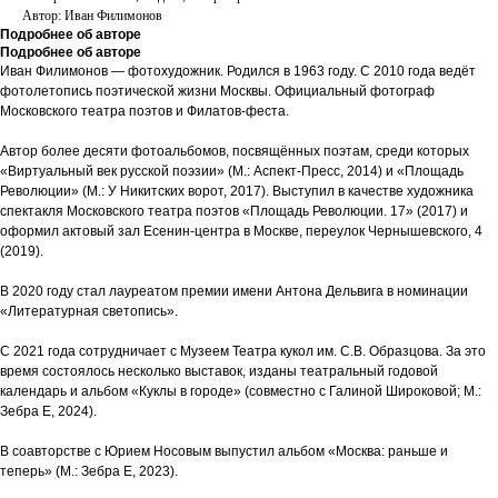
Автор: Иван Филимонов
Подробнее об авторе
Подробнее об авторе
Иван Филимонов — фотохудожник. Родился в 1963 году. С 2010 года ведёт
фотолетопись поэтической жизни Москвы. Официальный фотограф
Московского театра поэтов и Филатов-феста.
Автор более десяти фотоальбомов, посвящённых поэтам, среди которых
«Виртуальный век русской поэзии» (М.: Аспект-Пресс, 2014) и «Площадь
Революции» (М.: У Никитских ворот, 2017). Выступил в качестве художника
спектакля Московского театра поэтов «Площадь Революции. 17» (2017) и
оформил актовый зал Есенин-центра в Москве, переулок Чернышевского, 4
(2019).
В 2020 году стал лауреатом премии имени Антона Дельвига в номинации
«Литературная светопись».
С 2021 года сотрудничает с Музеем Театра кукол им. С.В. Образцова. За это
время состоялось несколько выставок, изданы театральный годовой
календарь и альбом «Куклы в городе» (совместно с Галиной Широковой; М.:
Зебра Е, 2024).
В соавторстве с Юрием Носовым выпустил альбом «Москва: раньше и
теперь» (М.: Зебра Е, 2023).