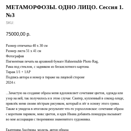
МЕТАМОРФОЗЫ. ОДНО ЛИЦО. Сессия 1.
№3
SKU:
75000,00
р.
Размер отпечатка 40 x 30 см
Размер листа 51 x 41 см
Фотография
Пигментная печать на архивной бумаге Hahnemuhle Photo Rag,
Рама под стеклом, с задником из бескислотного картона.
Тираж 1/1 + 1AP
Подпись автора и номер в тираже на лицевой стороне
2024 г.
...Зачастую на создание образа меня вдохновляет сочетание цветов, одежда или
узор на ней, так получилось и в этом случае. Свитер, купленный в секонд-хенде,
привлёк меня своим пёстрым рисунком, который и лёг в основу этого грима.
Также я увидела в итоговом результате что-то уорхолловское: сочетание образа
с коротким париком, микс цветов, и идея Ивана добавить помидоры вызывает
во мне ассоциации с творениями знаменитого художника.
Екатерина Аксёнова, модель, автор образа