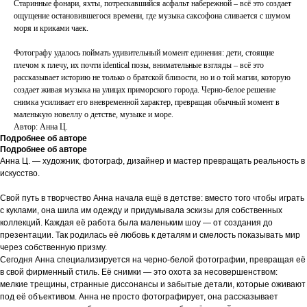
Старинные фонари, яхты, потрескавшийся асфальт набережной – всё это создает
ощущение остановившегося времени, где музыка саксофона сливается с шумом
моря и криками чаек.
Фотографу удалось поймать удивительный момент единения: дети, стоящие
плечом к плечу, их почти identical позы, внимательные взгляды – всё это
рассказывает историю не только о братской близости, но и о той магии, которую
создает живая музыка на улицах приморского города. Черно-белое решение
снимка усиливает его вневременной характер, превращая обычный момент в
маленькую новеллу о детстве, музыке и море.
Автор: Анна Ц.
Подробнее об авторе
Подробнее об авторе
Анна Ц. — художник, фотограф, дизайнер и мастер превращать реальность в
искусство.
Свой путь в творчество Анна начала ещё в детстве: вместо того чтобы играть
с куклами, она шила им одежду и придумывала эскизы для собственных
коллекций. Каждая её работа была маленьким шоу — от создания до
презентации. Так родилась её любовь к деталям и смелость показывать мир
через собственную призму.
Сегодня Анна специализируется на черно-белой фотографии, превращая её
в свой фирменный стиль. Её снимки — это охота за несовершенством:
мелкие трещины, странные диссонансы и забытые детали, которые оживают
под её объективом. Анна не просто фотографирует, она рассказывает