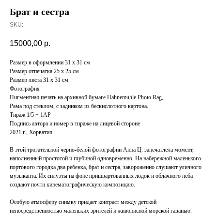
Брат и сестра
SKU:
15000,00
р.
Размер в оформлении 31 x 31 см
Размер отпечатка 25 x 25 см
Размер листа 31 x 31 см
Фотография
Пигментная печать на архивной бумаге Hahnemuhle Photo Rag,
Рама под стеклом, с задником из бескислотного картона.
Тираж 1/5 + 1AP
Подпись автора и номер в тираже на лицевой стороне
2021 г., Хорватия
В этой трогательной черно-белой фотографии Анна Ц. запечатлела момент,
наполненный простотой и глубиной одновременно. На набережной маленького
портового городка два ребенка, брат и сестра, завороженно слушают уличного
музыканта. Их силуэты на фоне пришвартованных лодок и облачного неба
создают почти кинематографическую композицию.
Особую атмосферу снимку придает контраст между детской
непосредственностью маленьких зрителей и живописной морской гаванью.